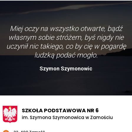
Miej oczy na wszystko otwarte, bądź
własnym sobie stróżem, byś nigdy nie
uczynił nic takiego, co by cię w pogardę
ludzką podać mogło.
Szymon Szymonowic
SZKOŁA PODSTAWOWA NR 6
im. Szymona Szymonowica w Zamościu
Adres pocztowy: