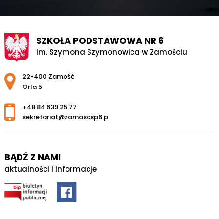
SZKOŁA PODSTAWOWA NR 6
im. Szymona Szymonowica w Zamościu
Adres pocztowy:
22-400 Zamość
Orla 5
+48 84 639 25 77
sekretariat@zamoscsp6.pl
BĄDŹ Z NAMI
aktualności i informacje