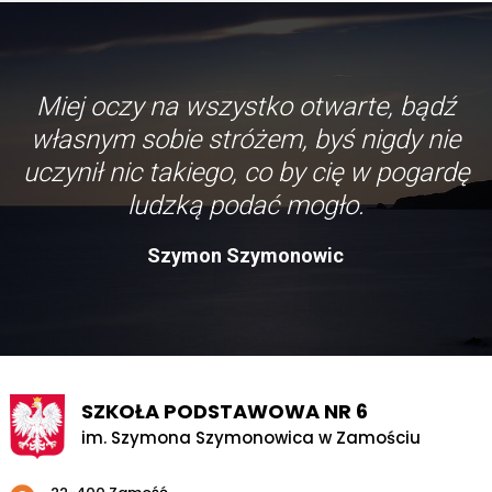
Miej oczy na wszystko otwarte, bądź
własnym sobie stróżem, byś nigdy nie
uczynił nic takiego, co by cię w pogardę
ludzką podać mogło.
Szymon Szymonowic
SZKOŁA PODSTAWOWA NR 6
im. Szymona Szymonowica w Zamościu
Adres pocztowy: