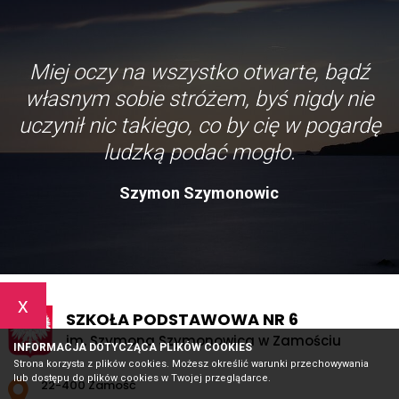
Miej oczy na wszystko otwarte, bądź
własnym sobie stróżem, byś nigdy nie
uczynił nic takiego, co by cię w pogardę
ludzką podać mogło.
Szymon Szymonowic
x
SZKOŁA PODSTAWOWA NR 6
im. Szymona Szymonowica w Zamościu
INFORMACJA DOTYCZĄCA PLIKÓW COOKIES
Strona korzysta z plików cookies. Możesz określić warunki przechowywania
lub dostępu do plików cookies w Twojej przeglądarce.
Adres pocztowy:
22-400 Zamość