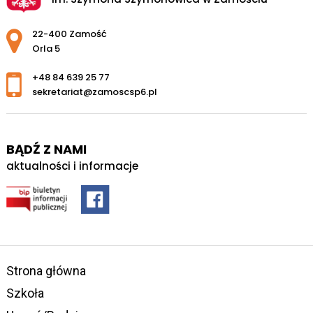
Adres pocztowy:
22-400 Zamość
Orla 5
+48 84 639 25 77
sekretariat@zamoscsp6.pl
BĄDŹ Z NAMI
aktualności i informacje
Strona główna
Szkoła