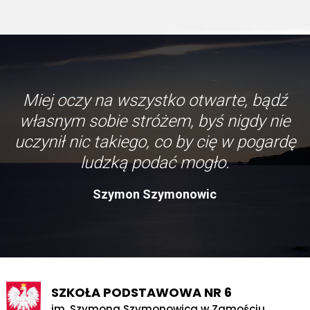
Miej oczy na wszystko otwarte, bądź
własnym sobie stróżem, byś nigdy nie
uczynił nic takiego, co by cię w pogardę
ludzką podać mogło.
Szymon Szymonowic
SZKOŁA PODSTAWOWA NR 6
im. Szymona Szymonowica w Zamościu