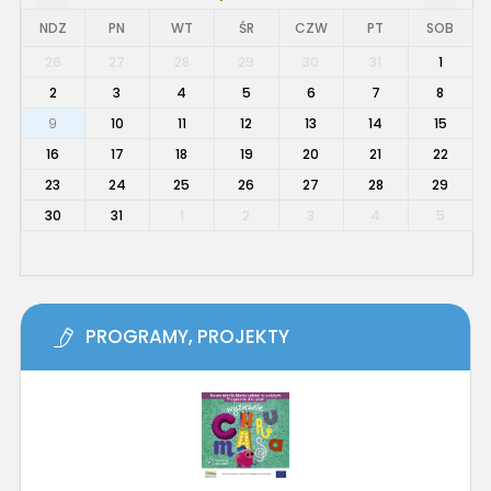
NDZ
PN
WT
ŚR
CZW
PT
SOB
26
27
28
29
30
31
1
2
3
4
5
6
7
8
9
10
11
12
13
14
15
16
17
18
19
20
21
22
23
24
25
26
27
28
29
30
31
1
2
3
4
5
PROGRAMY, PROJEKTY