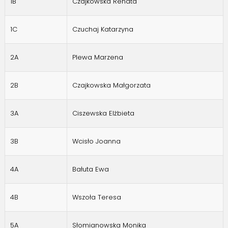
1B
Czajkowska Renata
1C
Czuchaj Katarzyna
2A
Plewa Marzena
2B
Czajkowska Małgorzata
3A
Ciszewska Elżbieta
3B
Wcisło Joanna
4A
Bałuta Ewa
4B
Wszoła Teresa
5A
Słomianowska Monika