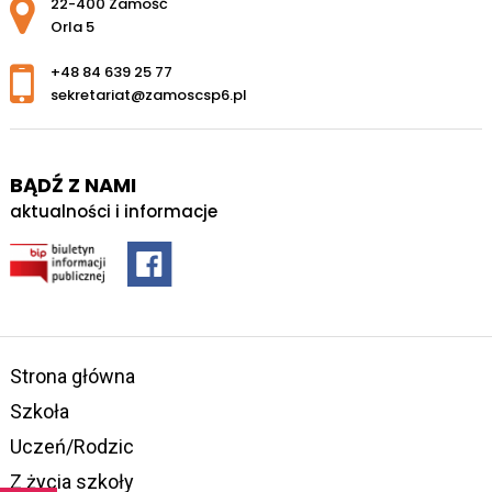
Adres pocztowy:
22-400 Zamość
Orla 5
+48 84 639 25 77
sekretariat@zamoscsp6.pl
BĄDŹ Z NAMI
aktualności i informacje
Strona główna
Szkoła
Uczeń/Rodzic
Z życia szkoły