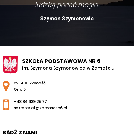
ludzką podać mogło.
Szymon Szymonowic
SZKOŁA PODSTAWOWA NR 6
im. Szymona Szymonowica w Zamościu
Adres pocztowy:
22-400 Zamość
Orla 5
+48 84 639 25 77
sekretariat@zamoscsp6.pl
BĄDŹ Z NAMI