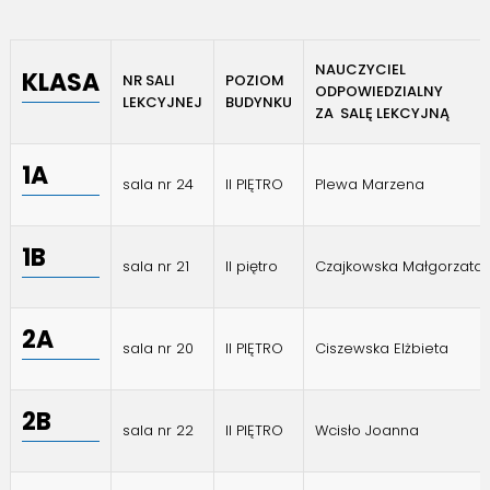
NAUCZYCIEL
KLASA
NR SALI
POZIOM
ODPOWIED
LEKCYJNEJ
BUDYNKU
ZA SALĘ LEKCYJNĄ
1A
sala nr 24
II PIĘTRO
Plewa Marzena
1B
sala nr 21
II piętro
Czajkowska Małgorzata
2A
sala nr 20
II PIĘTRO
Ciszewska Elżbieta
2B
sala nr 22
II PIĘTRO
Wcisło Joanna