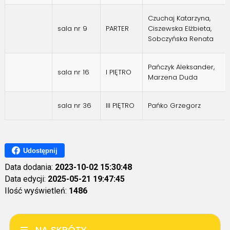
Czuchaj Katarzyna,
sala nr 9
PARTER
Ciszewska Elżbieta,
Sobczyńska Renata
Pańczyk Aleksander,
sala nr 16
I PIĘTRO
Marzena Duda
sala nr 36
III PIĘTRO
Pańko Grzegorz
Udostępnij
Data dodania:
2023-10-02 15:30:48
Data edycji:
2025-05-21 19:47:45
Ilość wyświetleń:
1486
NA SKRÓTY