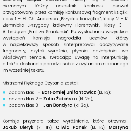
nieznanym. Każdy uczestnik konkursu losował
przygotowany przez komisję konkursową fragment książki:
klasy 1 – H. Ch. Andersen „Brzydkie kaczątko”, klasy 2 – K.
Ziemnicka „Przygody królewny Florentynki”, klasy 3 –
A. Lindgren „Emil ze Smalandii”. Po wysłuchaniu wszystkich
wystąpień komisja nagrodziła uczniów, którzy
w najciekawszy sposób zinterpretowali odczytywane
fragmenty, czytali wyraźnie, płynnie, bezbłędnie, we
właściwym tempie, zwracając uwagę na interpunkcję,
a także doskonale poradzili sobie z czytaniem nieznanego
im wcześniej tekstu.
Mistrzami Pięknego Czytania zostali
:
poziom klas 1 –
Bartłomiej Unifantowicz
(kl. 1a);
poziom klas 2 –
Zofia Żabińska
(kl. 2b);
poziom klas 3 –
Jan Bondyra
(kl. 3a).
Komisja przyznała także
wyróżnienia
, które otrzymali:
Jakub Uleryk
(kl. 1b),
Oliwia Panek
(kl. 1c),
Martyna