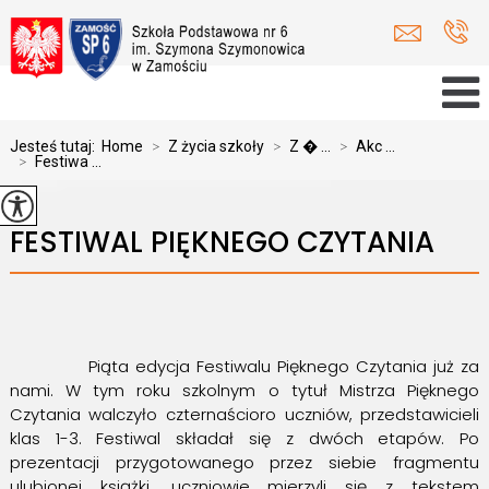
Jesteś tutaj:
Home
>
Z życia szkoły
>
Z � ...
>
Akc ...
>
Festiwa ...
FESTIWAL PIĘKNEGO CZYTANIA
Piąta edycja Festiwalu Pięknego Czytania już za
nami. W tym roku szkolnym o tytuł Mistrza Pięknego
Czytania walczyło czternaścioro uczniów, przedstawicieli
klas 1-3. Festiwal składał się z dwóch etapów. Po
prezentacji przygotowanego przez siebie fragmentu
ulubionej książki, uczniowie mierzyli się z tekstem