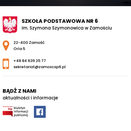
SZKOŁA PODSTAWOWA NR 6
im. Szymona Szymonowica w Zamościu
Adres pocztowy:
22-400 Zamość
Orla 5
+48 84 639 25 77
sekretariat@zamoscsp6.pl
BĄDŹ Z NAMI
aktualności i informacje