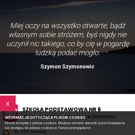
Miej oczy na wszystko otwarte, bądź
własnym sobie stróżem, byś nigdy nie
uczynił nic takiego, co by cię w pogardę
ludzką podać mogło.
Szymon Szymonowic
x
SZKOŁA PODSTAWOWA NR 6
im. Szymona Szymonowica w Zamościu
INFORMACJA DOTYCZĄCA PLIKÓW COOKIES
Strona korzysta z plików cookies. Możesz określić warunki przechowywania
lub dostępu do plików cookies w Twojej przeglądarce.
Adres pocztowy:
22-400 Zamość