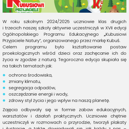
W roku szkolnym 2024/2025 uczniowie klas drugich
i trzecich naszej szkoły aktywnie uczestniczyli w XVII edycji
Ogólnopolskiego Programu Edukacyjnego
„
Kubusiowi
Przyjaciele Natury”, organizowanego przez markę Kubuś.
Celem programu było kształtowanie postaw
proekologicznych wśród dzieci oraz zachęcanie ich do
życia w zgodzie z naturą. Tegoroczna edycja skupiała się
na takich tematach jak:
ochrona środowiska,
zmiany klimatu,
segregacja odpadów,
oszczędzanie energii i wody,
zdrowy styl życia i jego wpływ na naszą planetę.
Zajęcia odbywały się w formie zabaw edukacyjnych,
warsztatów i działań praktycznych. Uczniowie chętnie
uczestniczyli w rozmowach o przyrodzie, tworzyli plakaty
i ilustracje, a także dowiadywali się, jak każdy z nas –