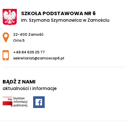
SZKOŁA PODSTAWOWA NR 6
im. Szymona Szymonowica w Zamościu
Adres pocztowy:
22-400 Zamość
Orla 5
+48 84 639 25 77
sekretariat@zamoscsp6.pl
BĄDŹ Z NAMI
aktualności i informacje