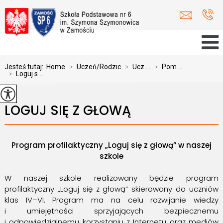
Jesteś tutaj:
Home
>
Uczeń/Rodzic
>
Ucz ...
>
Pom ...
>
Loguj s ...
LOGUJ SIĘ Z GŁOWĄ
Program profilaktyczny „Loguj się z głową” w naszej
szkole
W naszej szkole realizowany będzie program
profilaktyczny „Loguj się z głową” skierowany do uczniów
klas IV–VI. Program ma na celu rozwijanie wiedzy
i umiejętności sprzyjających bezpiecznemu
i odpowiedzialnemu korzystaniu z Internetu oraz mediów