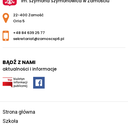
im. Szymona Szymonowica w Zamościu
Adres pocztowy:
22-400 Zamość
Orla 5
+48 84 639 25 77
sekretariat@zamoscsp6.pl
BĄDŹ Z NAMI
aktualności i informacje
Strona główna
Szkoła