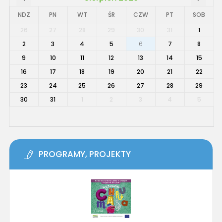
NDZ
PN
WT
ŚR
CZW
PT
SOB
26
27
28
29
30
31
1
2
3
4
5
6
7
8
9
10
11
12
13
14
15
16
17
18
19
20
21
22
23
24
25
26
27
28
29
30
31
1
2
3
4
5
PROGRAMY, PROJEKTY