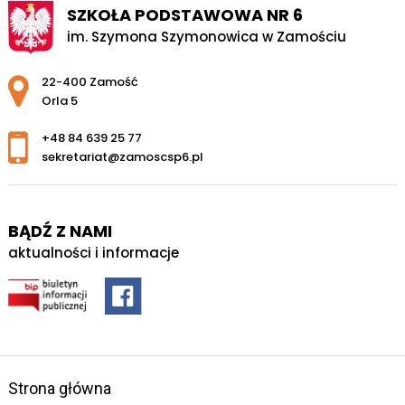
SZKOŁA PODSTAWOWA NR 6
im. Szymona Szymonowica w Zamościu
Adres pocztowy:
22-400 Zamość
Orla 5
+48 84 639 25 77
sekretariat@zamoscsp6.pl
BĄDŹ Z NAMI
aktualności i informacje
Strona główna